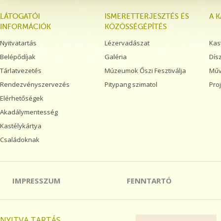
LÁTOGATÓI
ISMERETTERJESZTÉS ÉS
A 
INFORMÁCIÓK
KÖZÖSSÉGÉPÍTÉS
Nyitvatartás
Lézervadászat
Kas
Belépődíjak
Galéria
Dís
Tárlatvezetés
Múzeumok Őszi Fesztiválja
Műv
Rendezvényszervezés
Pitypang szimatol
Pro
Elérhetőségek
Akadálymentesség
Kastélykártya
Családoknak
IMPRESSZUM
FENNTARTÓ
NYITVA TARTÁS