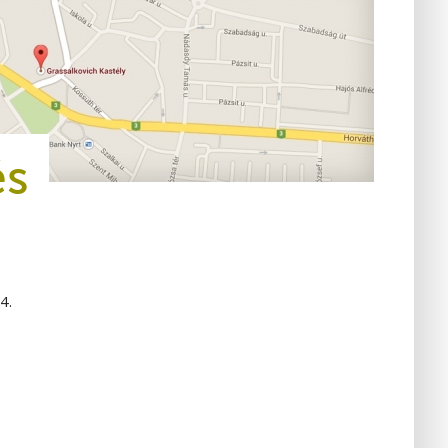
és
4.