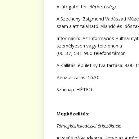
A látogatói tér elérhetősége:
A Széchenyi Zsigmond Vadászati Múzeum
szám alatt található. Állandó és időszak
Információ: Az Információs Pultnál nyit
személyesen vagy telefonon a
(06-37) 541-900 telefonszámon.
A kiállítási épület nyitva tartása: 9.00-
Pénztárzárás: 16.30
Szünnap: HÉTFŐ
Megközelítés:
Tömegközlekedéssel érkezőknek:
A vasúti pályaudvarra, illetve az Autó