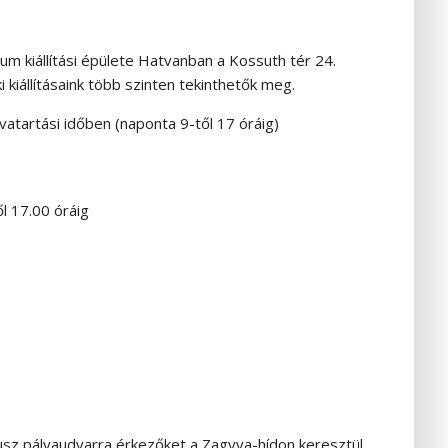
 kiállítási épülete Hatvanban a Kossuth tér 24.
i kiállításaink több szinten tekinthetők meg.
vatartási időben (naponta 9-től 17 óráig)
től 17.00 óráig
busz pályaudvarra érkezőket a Zagyva-hídon keresztül,