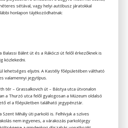
éteres sétával, vagy helyi autóbusz járatokkal
 alábbi honlapon tájékozódhatnak:
Balassi Bálint út és a Rákóczi út felől érkezőknek is
ig közlekedni.
l lehetséges eljutni. A Kastély főépületében váltható
es valamennyi jegytípus.
th tér – Grassalkovich út – Bástya utca útvonalon
an a Thurzó utca felől gyalogosan a Múzeum oldalsó
ető el a főépületben található jegypénztár.
zent Mihály úti parkoló is. Felhívjuk a szíves
 pakolás nem ingyenes, a várakozás parkolójegy
öltségeire a mindenkori díjszabás vonatkozik!