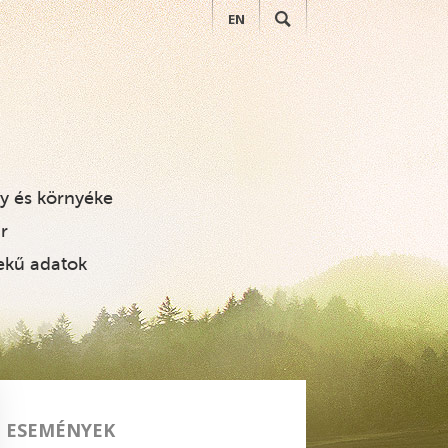
EN
KERESÉS
i Zsigmond Vadászati Mú
ly és környéke
r
ekű adatok
ESEMÉNYEK