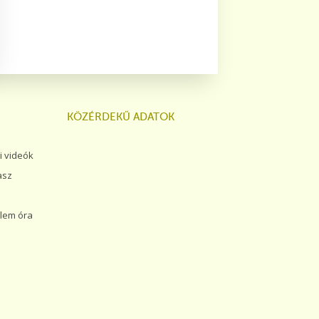
KÖZÉRDEKŰ ADATOK
 videók
asz
lem óra