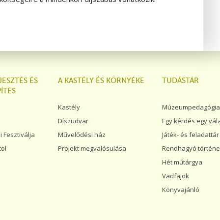
JESZTÉS ÉS
A KASTÉLY ÉS KÖRNYÉKE
TUDÁSTÁR
ÍTÉS
Kastély
Múzeumpedagógiai
Díszudvar
Egy kérdés egy vál
Fesztiválja
Művelődési ház
Játék- és feladattár
tol
Projekt megvalósulása
Rendhagyó történe
Hét műtárgya
Vadfajok
Könyvajánló