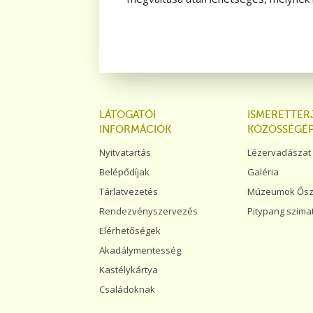
LÁTOGATÓI
ISMERETTER
INFORMÁCIÓK
KÖZÖSSÉGÉP
Nyitvatartás
Lézervadászat
Belépődíjak
Galéria
Tárlatvezetés
Múzeumok Őszi 
Rendezvényszervezés
Pitypang szima
Elérhetőségek
Akadálymentesség
Kastélykártya
Családoknak