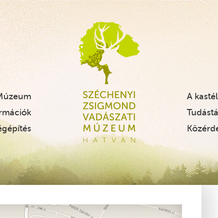
Szécheny
 Múzeum
A kasté
ormációk
Tudástá
égépítés
Közérd