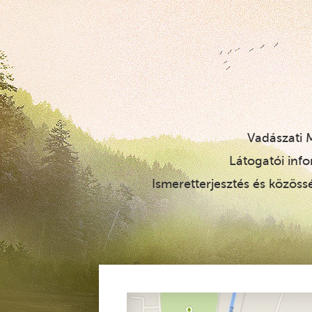
Vadászati
Látogatói inf
Ismeretterjesztés és közöss