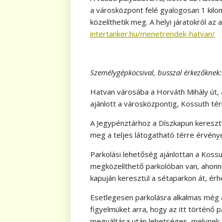
a városközpont felé gyalogosan 1 kilom
közelíthetik meg. A helyi járatokról az
intertanker.hu/menetrendek-hatvan/
Személygépkocsival, busszal érkezőknek:
Hatvan városába a Horváth Mihály út, a 
ajánlott a városközpontig, Kossuth tér
A Jegypénztárhoz a Díszkapun keresztü
meg a teljes látogatható térre érvény
Parkolási lehetőség ajánlottan a Kossu
megközelíthető parkolóban van, ahonn
kapuján keresztül a sétaparkon át, érh
Esetlegesen parkolásra alkalmas még a S
figyelmüket arra, hogy az itt történő
megváltása után lehetséges, melynek k