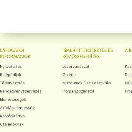
LÁTOGATÓI
ISMERETTERJESZTÉS ÉS
A 
INFORMÁCIÓK
KÖZÖSSÉGÉPÍTÉS
Nyitvatartás
Lézervadászat
Kas
Belépődíjak
Galéria
Dís
Tárlatvezetés
Múzeumok Őszi Fesztiválja
Műv
Rendezvényszervezés
Pitypang szimatol
Pro
Elérhetőségek
Akadálymentesség
Kastélykártya
Családoknak