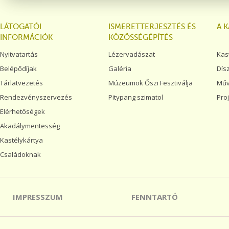
LÁTOGATÓI
ISMERETTERJESZTÉS ÉS
A 
INFORMÁCIÓK
KÖZÖSSÉGÉPÍTÉS
Nyitvatartás
Lézervadászat
Kas
Belépődíjak
Galéria
Dís
Tárlatvezetés
Múzeumok Őszi Fesztiválja
Műv
Rendezvényszervezés
Pitypang szimatol
Pro
Elérhetőségek
Akadálymentesség
Kastélykártya
Családoknak
IMPRESSZUM
FENNTARTÓ