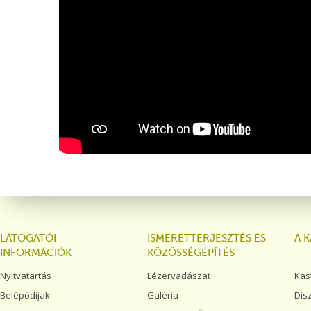
LÁTOGATÓI
ISMERETTERJESZTÉS ÉS
A 
INFORMÁCIÓK
KÖZÖSSÉGÉPÍTÉS
Nyitvatartás
Lézervadászat
Kas
Belépődíjak
Galéria
Dís