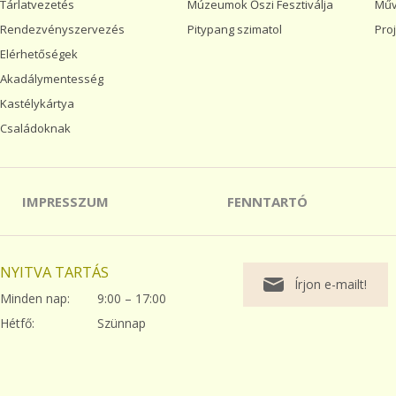
Tárlatvezetés
Múzeumok Őszi Fesztiválja
Műv
Rendezvényszervezés
Pitypang szimatol
Pro
Elérhetőségek
Akadálymentesség
Kastélykártya
Családoknak
IMPRESSZUM
FENNTARTÓ
NYITVA TARTÁS
Írjon e-mailt!
Minden nap:
9:00 – 17:00
Hétfő:
Szünnap