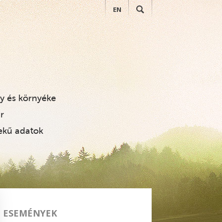
EN
KERESÉS
i Zsigmond Vadászati Mú
ly és környéke
r
ekű adatok
ESEMÉNYEK