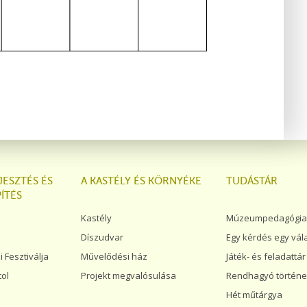
JESZTÉS ÉS
A KASTÉLY ÉS KÖRNYÉKE
TUDÁSTÁR
ÍTÉS
Kastély
Múzeumpedagógiai
Díszudvar
Egy kérdés egy vál
Fesztiválja
Művelődési ház
Játék- és feladattár
tol
Projekt megvalósulása
Rendhagyó történe
Hét műtárgya