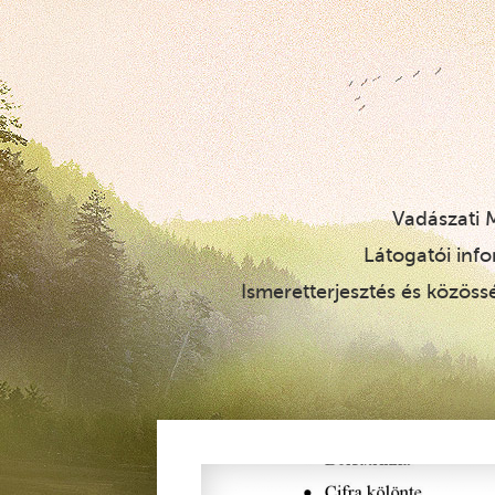
Vadászati
Látogatói inf
Ismeretterjesztés és közöss