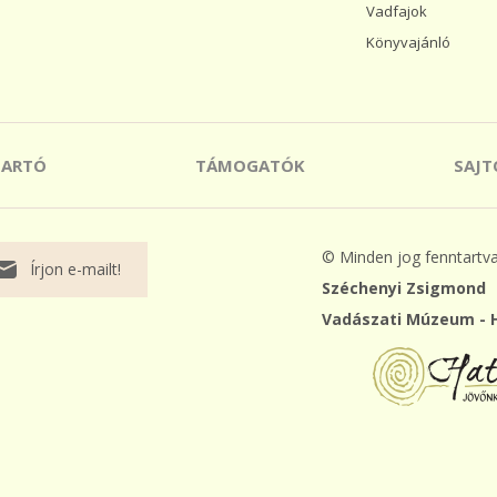
Vadfajok
Könyvajánló
TARTÓ
TÁMOGATÓK
SAJ
© Minden jog fenntartv
Írjon e-mailt!
Széchenyi Zsigmond
Vadászati Múzeum - 