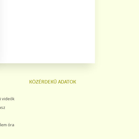
KÖZÉRDEKŰ ADATOK
 videók
asz
lem óra