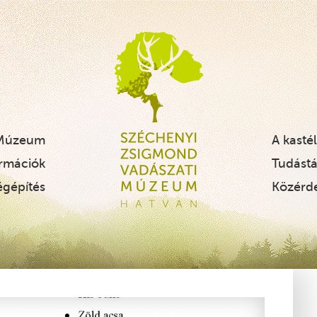
Szécheny
 Múzeum
A kasté
ormációk
Tudástá
égépítés
Közérd