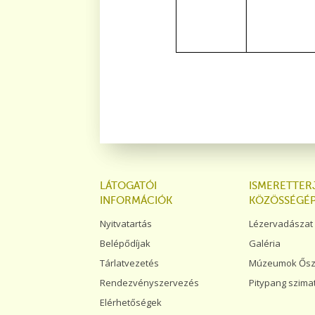
LÁTOGATÓI
ISMERETTER
INFORMÁCIÓK
KÖZÖSSÉGÉP
Nyitvatartás
Lézervadászat
Belépődíjak
Galéria
Tárlatvezetés
Múzeumok Őszi 
Rendezvényszervezés
Pitypang szima
Elérhetőségek