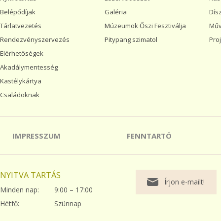
Belépődíjak
Galéria
Dís
Tárlatvezetés
Múzeumok Őszi Fesztiválja
Műv
Rendezvényszervezés
Pitypang szimatol
Pro
Elérhetőségek
Akadálymentesség
Kastélykártya
Családoknak
IMPRESSZUM
FENNTARTÓ
NYITVA TARTÁS
Írjon e-mailt!
Minden nap:
9:00 – 17:00
Hétfő:
Szünnap