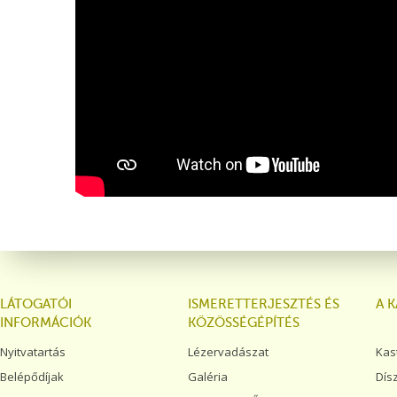
LÁTOGATÓI
ISMERETTERJESZTÉS ÉS
A 
INFORMÁCIÓK
KÖZÖSSÉGÉPÍTÉS
Nyitvatartás
Lézervadászat
Kas
Belépődíjak
Galéria
Dís