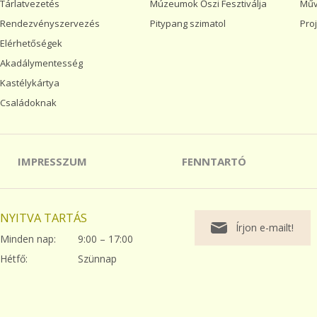
Tárlatvezetés
Múzeumok Őszi Fesztiválja
Műv
Rendezvényszervezés
Pitypang szimatol
Pro
Elérhetőségek
Akadálymentesség
Kastélykártya
Családoknak
IMPRESSZUM
FENNTARTÓ
NYITVA TARTÁS
Írjon e-mailt!
Minden nap:
9:00 – 17:00
Hétfő:
Szünnap