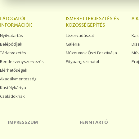
LÁTOGATÓI
ISMERETTERJESZTÉS ÉS
A 
INFORMÁCIÓK
KÖZÖSSÉGÉPÍTÉS
Nyitvatartás
Lézervadászat
Kas
Belépődíjak
Galéria
Dís
Tárlatvezetés
Múzeumok Őszi Fesztiválja
Műv
Rendezvényszervezés
Pitypang szimatol
Pro
Elérhetőségek
Akadálymentesség
Kastélykártya
Családoknak
IMPRESSZUM
FENNTARTÓ