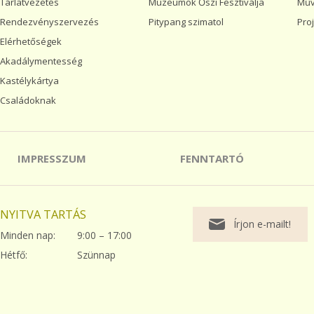
Tárlatvezetés
Múzeumok Őszi Fesztiválja
Műv
Rendezvényszervezés
Pitypang szimatol
Pro
Elérhetőségek
Akadálymentesség
Kastélykártya
Családoknak
IMPRESSZUM
FENNTARTÓ
NYITVA TARTÁS
Írjon e-mailt!
Minden nap:
9:00 – 17:00
Hétfő:
Szünnap