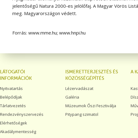
jelentőségű Natura 2000-es jelölőfaj. A Magyar Vörös List
meg. Magyarországon védett.
Forrás: www.mme.hu; www.hnpi.hu
LÁTOGATÓI
ISMERETTERJESZTÉS ÉS
A 
INFORMÁCIÓK
KÖZÖSSÉGÉPÍTÉS
Nyitvatartás
Lézervadászat
Kas
Belépődíjak
Galéria
Dís
Tárlatvezetés
Múzeumok Őszi Fesztiválja
Műv
Rendezvényszervezés
Pitypang szimatol
Pro
Elérhetőségek
Akadálymentesség