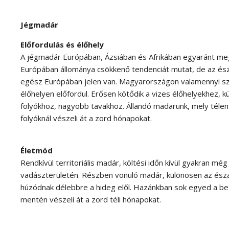
Jégmadár
Előfordulás és élőhely
A jégmadár Európában, Ázsiában és Afrikában egyaránt meg
Európában állománya csökkenő tendenciát mutat, de az észa
egész Európában jelen van. Magyarországon valamennyi s
élőhelyen előfordul. Erősen kötődik a vizes élőhelyekhez, 
folyókhoz, nagyobb tavakhoz. Állandó madarunk, mely téle
folyóknál vészeli át a zord hónapokat.
Életmód
Rendkívül territoriális madár, költési időn kívül gyakran mé
vadászterületén. Részben vonuló madár, különösen az ész
húzódnak délebbre a hideg elől. Hazánkban sok egyed a be
mentén vészeli át a zord téli hónapokat.