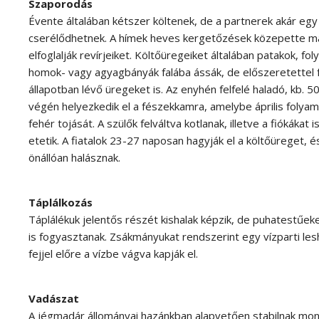
Szaporodás
Évente általában kétszer költenek, de a partnerek akár egy
cserélődhetnek. A hímek heves kergetőzések közepette má
elfoglalják revírjeiket. Költőüregeiket általában patakok, fol
homok- vagy agyagbányák falába ássák, de előszeretettel fo
állapotban lévő üregeket is. Az enyhén felfelé haladó, kb.
végén helyezkedik el a fészekkamra, amelybe április folyam
fehér tojását. A szülők felváltva kotlanak, illetve a fiókákat 
etetik. A fiatalok 23-27 naposan hagyják el a költőüreget,
önállóan halásznak.
Táplálkozás
Táplálékuk jelentős részét kishalak képzik, de puhatestűeket
is fogyasztanak. Zsákmányukat rendszerint egy vízparti lesh
fejjel előre a vízbe vágva kapják el.
Vadászat
A jégmadár állományai hazánkban alapvetően stabilnak mo